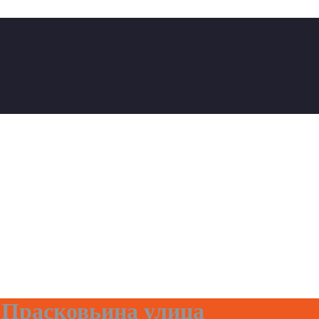
 Прасковьина улица